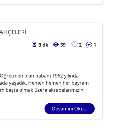
AHÇELERİ
3 dk
39
2
1
ğretmen olan babam 1962 yılında
r orada yaşadık. Hemen hemen her bayram
lam başta olmak üzere akrabalarımızın
Devamını Oku...