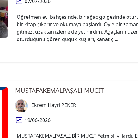
07/07/2026
Öğretmen evi bahçesinde, bir ağaç gölgesinde oturu
bir kitap çıkarır ve okumaya başlardı. Öyle bir zam
gitmez, uzaktan izlemekle yetinirdim. Ağaçların üze
oturduğunu gören guguk kuşları, kanat çı...
MUSTAFAKEMALPAŞALI MUCİT
Ekrem Hayri PEKER
19/06/2026
MUSTAFAKEMALPAŞALI BİR MUCİT Yetmişli yıllardı. Es