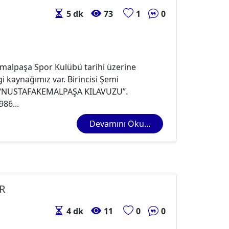
5 dk
73
1
0
lpaşa Spor Kulübü tarihi üzerine
gi kaynağımız var. Birincisi Şemi
n “NUSTAFAKEMALPAŞA KILAVUZU”.
86...
Devamını Oku...
R
4 dk
11
0
0