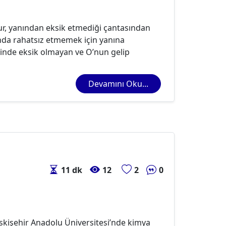
r, yanından eksik etmediği çantasından
anda rahatsız etmemek için yanına
rinde eksik olmayan ve O’nun gelip
Devamını Oku...
11 dk
12
2
0
kişehir Anadolu Üniversitesi’nde kimya