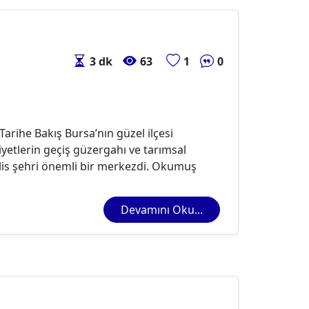
3 dk
63
1
0
rihe Bakış Bursa’nın güzel ilçesi
etlerin geçiş güzergahı ve tarımsal
lis şehri önemli bir merkezdi. Okumuş
Devamını Oku...