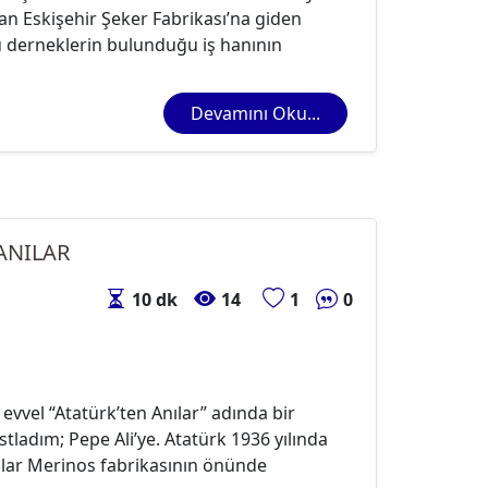
 Eskişehir Şeker Fabrikası’na giden
cu derneklerin bulunduğu iş hanının
Devamını Oku...
ANILAR
10 dk
14
1
0
vvel “Atatürk’ten Anılar” adında bir
tladım; Pepe Ali’ye. Atatürk 1936 yılında
alılar Merinos fabrikasının önünde