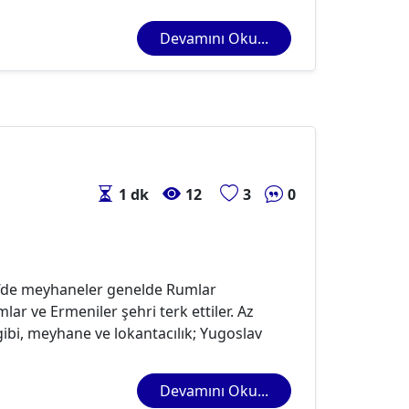
Devamını Oku...
1 dk
12
3
0
i’de meyhaneler genelde Rumlar
lar ve Ermeniler şehri terk ettiler. Az
ibi, meyhane ve lokantacılık; Yugoslav
Devamını Oku...