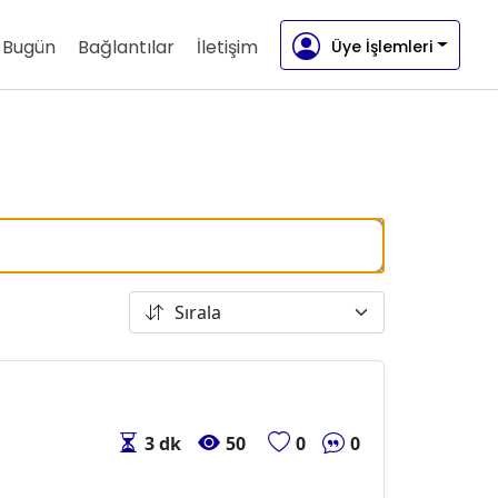
e Bugün
Bağlantılar
İletişim
Üye İşlemleri
3 dk
50
0
0